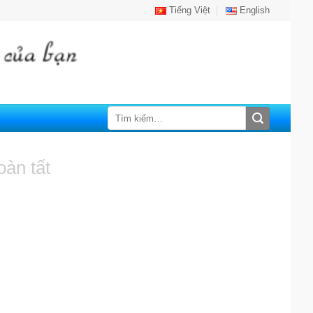
Tiếng Việt
English
Tìm
kiếm:
àn tất