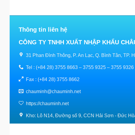
Thông tin liên hệ
CÔNG TY TNHH XUẤT NHẬP KHẨU CHÂ
31 Phan Đình Thông, P. An Lạc, Q. Bình Tân, TP. 
Tel : (+84 28) 3755 8663 – 3755 9325 – 3755 9326
Fax : (+84 28) 3755 8662
chauminh@chauminh.net
https://chauminh.net
Kho: Lô N14, Đường số 9, CCN Hải Sơn - Đức Hò