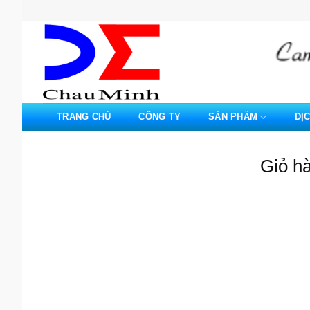
Bỏ
qua
nội
dung
TRANG CHỦ
CÔNG TY
SẢN PHẨM
DỊ
Giỏ h