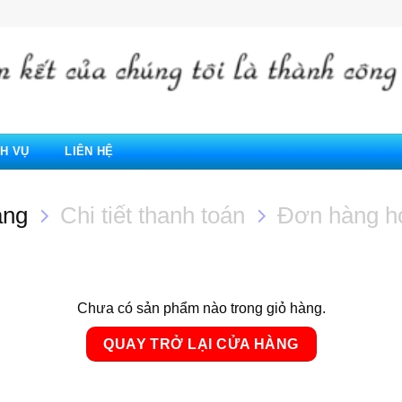
CH VỤ
LIÊN HỆ
àng
Chi tiết thanh toán
Đơn hàng ho
Chưa có sản phẩm nào trong giỏ hàng.
QUAY TRỞ LẠI CỬA HÀNG