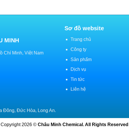
Sơ đồ website
Trang chủ
U MINH
Công ty
Hồ Chí Minh, Việt Nam
Sản phẩm
Dịch vụ
Tin tức
Liên hệ
a Đông, Đức Hòa, Long An.
Copyright 2026 ©
Châu Minh Chemical. All Rights Reserved